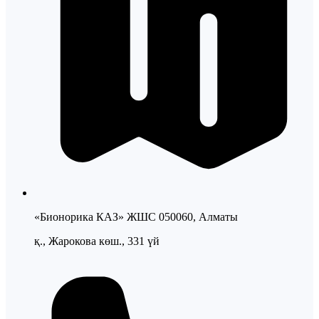
«Бионорика КАЗ» ЖШС 050060, Алматы
қ., Жарокова көш., 331 үй