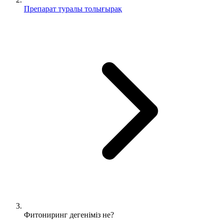
Препарат туралы толығырақ
Фитониринг дегеніміз не?