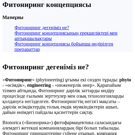
Фитониринг концепциясы
Мазмұны
Фитониринг дегеніміз не?
Фитониринг концепциясының ерекшеліктері мен
артықшылықтары
Фитониринг концепциясы бойынша өндірілген
препараттар
Фитониринг дегеніміз не?
«
Фитониринг
» (phytoneering) ұғымы екі сөзден тұрады:
phyto
- «өсімдік»,
engineering
- «инженерлік өнер». Қарапайым
тілмен айтқанда, Фитониринг дәрілік заттарды өндіру
процесінде ғылыми зерттеулер мен озық технологияларды
қолдануға негізделген. Фитонирингтің негізгі мақсаты –
дәрілік өсімдіктердің толық емдік мүмкіндіктерін ашып,
дайын өнімдегі пайдалы қасиеттерін сақтау.
Bionorica («Бионорика») фитофармацевтика саласындағы
әлемдегі жетекші компаниялардың бірі болып табылады.
Фитониринг принциптеріне сүйене отырып, компания