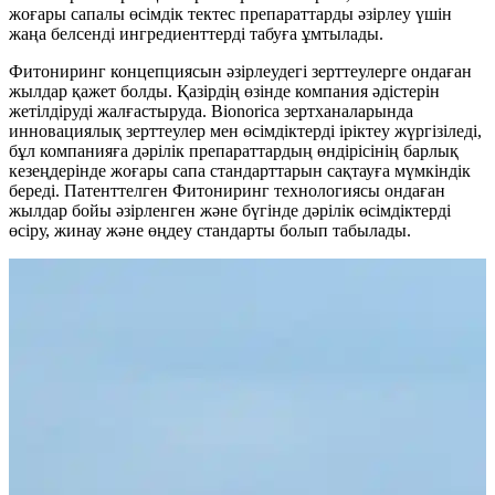
жоғары сапалы өсімдік тектес препараттарды әзірлеу үшін
жаңа белсенді ингредиенттерді табуға ұмтылады.
Фитониринг концепциясын әзірлеудегі зерттеулерге ондаған
жылдар қажет болды. Қазірдің өзінде компания әдістерін
жетілдіруді жалғастыруда. Bionorica зертханаларында
инновациялық зерттеулер мен өсімдіктерді іріктеу жүргізіледі,
бұл компанияға дәрілік препараттардың өндірісінің барлық
кезеңдерінде жоғары сапа стандарттарын сақтауға мүмкіндік
береді. Патенттелген Фитониринг технологиясы ондаған
жылдар бойы әзірленген және бүгінде дәрілік өсімдіктерді
өсіру, жинау және өңдеу стандарты болып табылады.