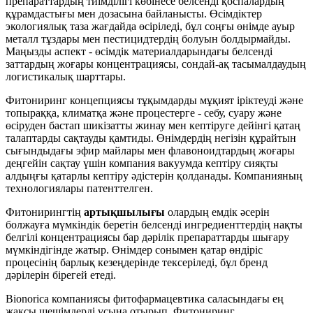
препараттардың тиімділігі көбінесе белсенді қоспалардың
құрамдастығы мен дозасына байланысты. Өсімдіктер
экологиялық таза жағдайда өсіріледі, бұл соңғы өнімде ауыр
металл тұздары мен пестицидтердің болуын болдырмайды.
Маңызды аспект - өсімдік материалдарындағы белсенді
заттардың жоғары концентрациясы, сондай-ақ тасымалдаудың
логистикалық шарттары.
Фитониринг концепциясы тұқымдарды мұқият іріктеуді және
топыраққа, климатқа және процестерге - себу, суару және
өсіруден бастап шикізатты жинау мен кептіруге дейінгі қатаң
талаптарды сақтауды қамтиды. Өнімдердің негізін құрайтын
сығындыдағы эфир майлары мен флавоноидтардың жоғары
деңгейін сақтау үшін компания вакуумда кептіру сияқты
алдыңғы қатарлы кептіру әдістерін қолданады. Компанияның
технологиялары патенттелген.
Фитонирингтің
артықшылығы
олардың емдік әсерін
болжауға мүмкіндік беретін белсенді ингредиенттердің нақты
белгілі концентрациясы бар дәрілік препараттарды шығару
мүмкіндігінде жатыр. Өнімдер сонымен қатар өндіріс
процесінің барлық кезеңдерінде тексеріледі, бұл бренд
дәрілерін бірегей етеді.
Bionorica компаниясы фитофармацевтика саласындағы ең
жақсы шешімдерді ұсына отырып, Фитониринг