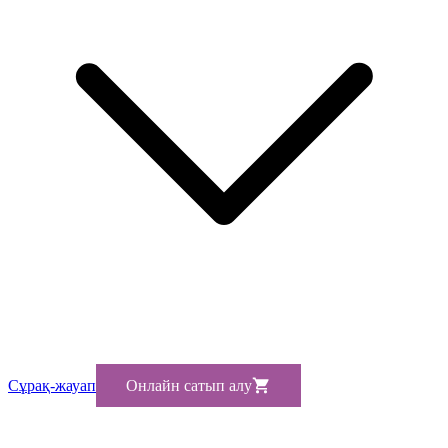
Сұрақ-жауап
Онлайн сатып алу