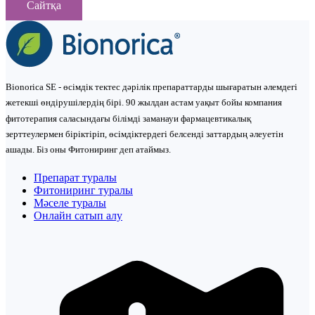
Сайтқа
Bionorica SE - өсімдік тектес дәрілік препараттарды шығаратын әлемдегі
жетекші өндірушілердің бірі. 90 жылдан астам уақыт бойы компания
фитотерапия саласындағы білімді заманауи фармацевтикалық
зерттеулермен біріктіріп, өсімдіктердегі белсенді заттардың әлеуетін
ашады. Біз оны Фитониринг деп атаймыз.
Препарат туралы
Фитониринг туралы
Мәселе туралы
Онлайн сатып алу