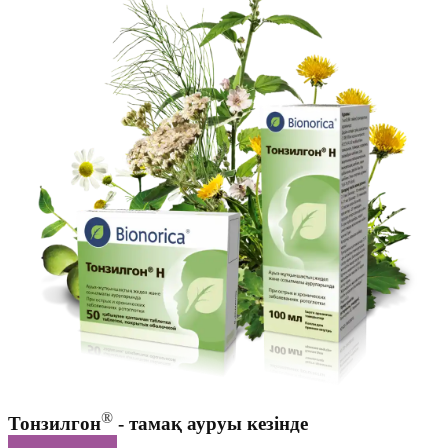
®
Тонзилгон
- тамақ ауруы кезінде