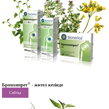
®
Бронхипрет
- жөтел кезінде
Сайтқа