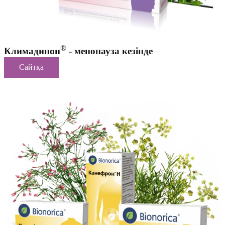
®
Климадинон
- менопауза кезінде
Сайтқа