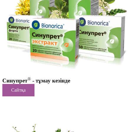
®
Синупрет
- тұмау кезінде
Сайтқа