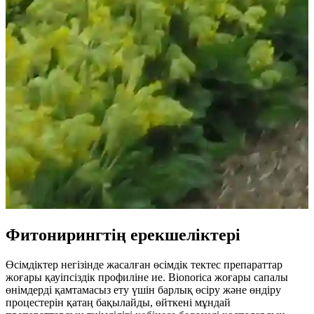
Фитонирингтің ерекшеліктері
Өсімдіктер негізінде жасалған өсімдік тектес препараттар
жоғары қауіпсіздік профиліне ие. Bionorica жоғары сапалы
өнімдерді қамтамасыз ету үшін барлық өсіру және өндіру
процестерін қатаң бақылайды, өйткені мұндай