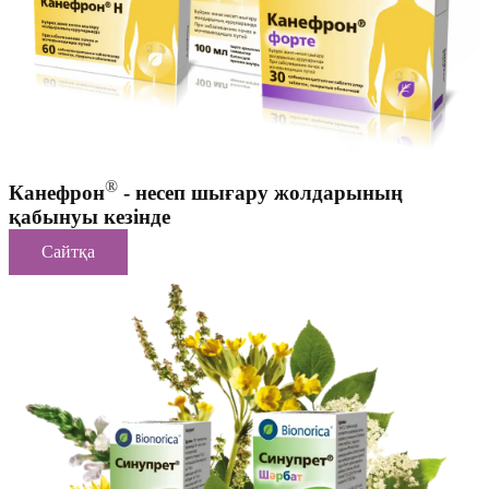
®
Канефрон
- несеп шығару жолдарының
қабынуы кезінде
Сайтқа