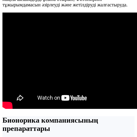
тұжырымдамасын әзірлеуді және жетілдіруді жалғастыруда.
Бионорика компаниясының
препараттары