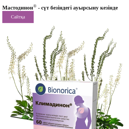
®
Мастодинон
- сүт безіндегі ауырсыну кезінде
Сайтқа