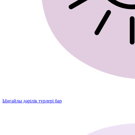
Ыңғайлы дәрілік түрлері бар