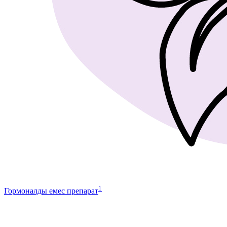
1
Гормоналды емес препарат