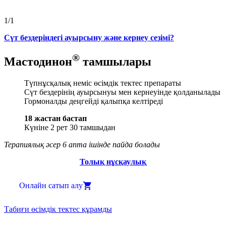
1/1
Сүт бездеріндегі ауырсыну және кернеу сезімі?
®
Мастодинон
тамшылары
Түпнұсқалық неміс өсімдік тектес препараты
Сүт бездерінің ауырсынуы мен кернеуінде қолданылады
Гормоналды деңгейді қалыпқа келтіреді
18 жастан бастап
Күніне 2 рет 30 тамшыдан
Терапиялық әсер 6 апта ішінде пайда болады
Толық нұсқаулық
Онлайн сатып алу
Табиғи өсімдік тектес құрамды