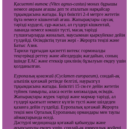
Қасиетті витекс (Vitex agnus-castus)
монах бұрышы
немесе авраам ағашы деп те аталатын нарқайсар
тұқымдасына жатады. Бұл биіктігі 2-4 метрге жететін
бұта немесе кішкентай ағаш. Жапырақтары саусақ
тәрізді күрделі, сұр-жасыл, ал гүлдері кішкентай,
лаванда немесе көкшіл түсті, масақ тәрізді
гүлшоғырларда жиналып, маусымнан қыркүйекке дейін
гүлдейді. Өсімдіктің туған жері - Жерорта теңізі және
Батыс Азия.
Тарихи тұрғыдан қасиетті витекс гормоналды
теңгерімді реттеу және әйелдердің жағдайын, соның
ішінде ЕАС және етеккір циклінің бұзылуын емдеу үшін
қолданылған.
Еуропалық қоғажай (Cyclamen europaeum)
, сондай-ақ
альпілік қоғажай ретінде белгілі, наурызгүл
тұқымдасына жатады. Биіктігі 15 см-ге дейін жететін
түйнек тамырлы, аласа өсетін көпжылдық өсімдік.
Жапырақтары жүрек тәрізді және мәрмәр тәрізді, ал
гүлдері қызғылт немесе күлгін түсті және шілдеден
қазанға дейін гүлдейді. Еуропалық қоғажай Жерорта
теңізі мен Орталық Еуропаның ормандары мен таулы
аймақтарында өседі.
Дәстүрлі медицинада қоғажай қабынуды және
ауырсынуды емдеу үшін, сондай-ақ иммундық жүйені