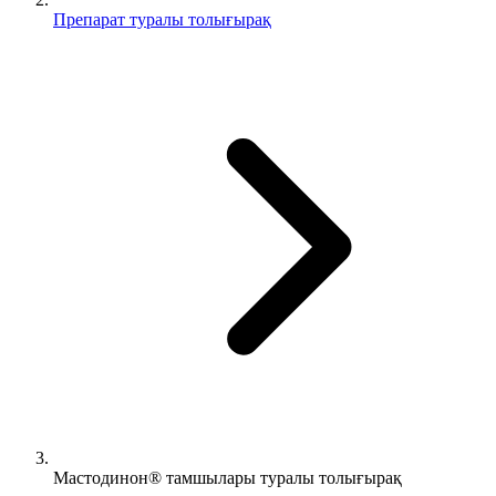
Препарат туралы толығырақ
Мастодинон® тамшылары туралы толығырақ