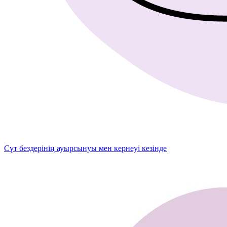
Сүт бездерінің ауырсынуы мен кернеуі кезінде