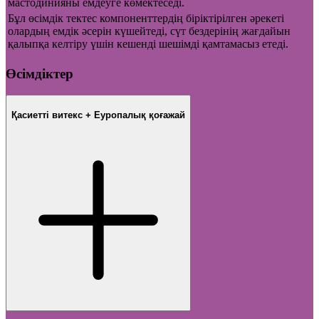
мастодинияны емдеуге көмектеседі.
Бұл өсімдік тектес компоненттердің біріктірілген әрекеті
олардың емдік әсерін күшейтеді, сүт бездерінің жағдайын
қалыпқа келтіру үшін кешенді шешімді қамтамасыз етеді.
Өсімдіктер
Қасиетті витекс + Еуропалық қоғажай