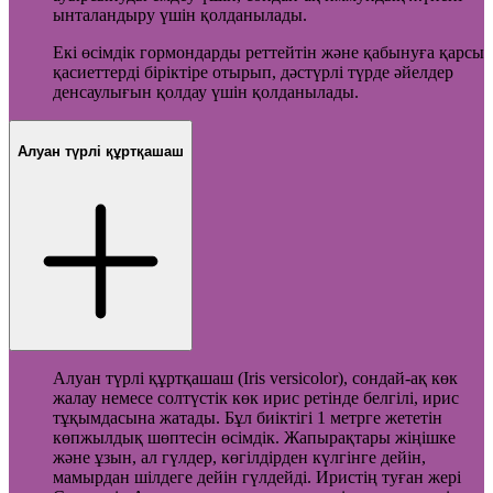
ынталандыру үшін қолданылады.
Екі өсімдік гормондарды реттейтін және қабынуға қарсы
қасиеттерді біріктіре отырып, дәстүрлі түрде әйелдер
денсаулығын қолдау үшін қолданылады.
Алуан түрлі құртқашаш
Алуан түрлі құртқашаш (Iris versicolor), сондай-ақ көк
жалау немесе солтүстік көк ирис ретінде белгілі, ирис
тұқымдасына жатады. Бұл биіктігі 1 метрге жететін
көпжылдық шөптесін өсімдік. Жапырақтары жіңішке
және ұзын, ал гүлдер, көгілдірден күлгінге дейін,
мамырдан шілдеге дейін гүлдейді. Иристің туған жері