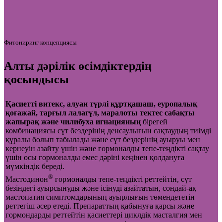
Фитониринг концепциясы
Алты дәрілік өсімдіктердің
қосындысы
Қасиетті витекс, алуан түрлі құртқашаш, еуропалық
қоғажай, тарғыл лалагүл, маралоты тектес сабақты
жапырақ және чилибуха игнацияның
бірегей
комбинациясы сүт бездерінің денсаулығын сақтаудың тиімді
құралы болып табылады және сүт бездерінің ауыруы мен
кернеуін азайту үшін және гормоналды тепе-теңдікті сақтау
үшін осы гормоналды емес дәріні кеңінен қолдануға
мүмкіндік береді.
®
Мастодинон
гормоналды тепе-теңдікті реттейтін, сүт
безіндегі ауырсынуды және ісінуді азайтатын, сондай-ақ
мастопатия симптомдарының ауырлығын төмендететін
реттегіш әсер етеді. Препараттың қабынуға қарсы және
гормондарды реттейтін қасиеттері циклдік масталгия мен