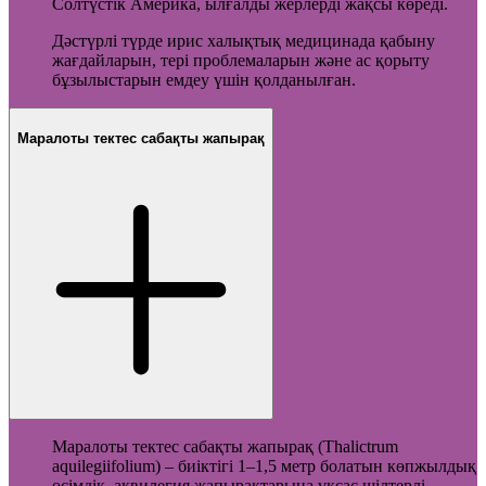
Солтүстік Америка, ылғалды жерлерді жақсы көреді.
Дәстүрлі түрде ирис халықтық медицинада қабыну
жағдайларын, тері проблемаларын және ас қорыту
бұзылыстарын емдеу үшін қолданылған.
Маралоты тектес сабақты жапырақ
Маралоты тектес сабақты жапырақ (Thalictrum
aquilegiifolium) – биіктігі 1–1,5 метр болатын көпжылдық
өсімдік, аквилегия жапырақтарына ұқсас шілтерлі