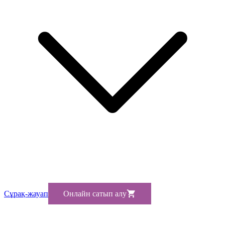
Сұрақ-жауап
Онлайн сатып алу