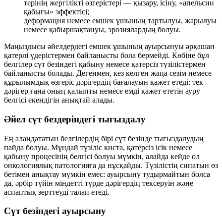
терінің жергілікті өзгерістері — қызару, ісіну, «апельсин
қабығы» эффектісі;
деформация немесе емшек ұшының тартылуы, жарылуы
немесе қабыршақтануы, эрозиялардың болуы.
Маңыздысы әйелдердегі емшек ұшының ауырсынуы әрқашан
қатерлі үдерістермен байланысты бола бермейді. Көбіне бұл
белгілер сүт безіндегі қабыну немесе қатерсіз түзілістермен
байланысты болады. Дегенмен, кез келген жаңа сезім немесе
құрылымдық өзгеріс дәрігердің бағалауын қажет етеді: тек
дәрігер ғана оның қалыпты немесе емді қажет ететін ауру
белгісі екендігін анықтай алады.
Әйел сүт бездеріндегі тығыздалу
Ең алаңдататын белгілердің бірі сүт безінде тығыздалудың
пайда болуы. Мұндай түзіліс киста, қатерсіз ісік немесе
қабыну процесінің белгісі болуы мүмкін, алайда кейде ол
онкологиялық патологияға да нұсқайды. Түзілістің сипатын өз
бетімен анықтау мүмкін емес: ауырсыну тудырмайтын болса
да, әрбір түйін міндетті түрде дәрігердің тексеруін және
аспаптық зерттеуді талап етеді.
Сүт безіндегі ауырсыну