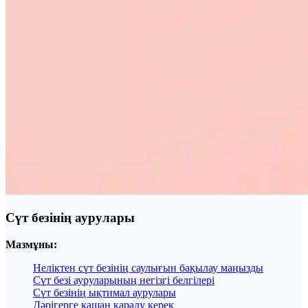
Сүт безінің аурулары
Мазмұны:
Неліктен сүт безінің саулығын бақылау маңызды
Сүт безі ауруларының негізгі белгілері
Сүт безінің ықтимал аурулары
Дәрігерге қашан қаралу керек