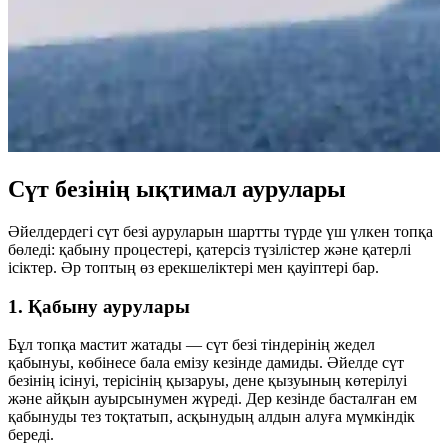
Сүт безінің ықтимал аурулары
Әйелдердегі сүт безі ауруларын шартты түрде үш үлкен топқа
бөледі: қабыну процестері, қатерсіз түзілістер және қатерлі
ісіктер. Әр топтың өз ерекшеліктері мен қауіптері бар.
1. Қабыну аурулары
Бұл топқа мастит жатады — сүт безі тіндерінің жедел
қабынуы, көбінесе бала емізу кезінде дамиды. Әйелде сүт
безінің ісінуі, терісінің қызаруы, дене қызуының көтерілуі
және айқын ауырсынумен жүреді. Дер кезінде басталған ем
қабынуды тез тоқтатып, асқынудың алдын алуға мүмкіндік
береді.