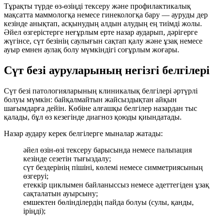
Тұрақты түрде өз-өзіңді тексеру және профилактикалық
мақсатта маммологқа немесе гинекологқа бару — ауруды дер
кезінде анықтап, асқынудың алдын алудың ең тиімді жолы.
Әйел өзгерістерге неғұрлым ерте назар аударып, дәрігерге
жүгінсе, сүт безінің саулығын сақтап қалу және ұзақ немесе
ауыр емнен аулақ болу мүмкіндігі соғұрлым жоғары.
Сүт безі ауруларының негізгі белгілері
Сүт безі патологияларының клиникалық белгілері әртүрлі
болуы мүмкін: байқалмайтын жайсыздықтан айқын
шағымдарға дейін. Көбіне алғашқы белгілер назардан тыс
қалады, бұл өз кезегінде диагноз қоюды қиындатады.
Назар аудару керек белгілерге мыналар жатады:
әйел өзін-өзі тексеру барысында немесе пальпация
кезінде сезетін тығыздалу;
сүт бездерінің пішіні, көлемі немесе симметриясының
өзгеруі;
етеккір циклымен байланыссыз немесе әдеттегіден ұзақ
сақталатын ауырсыну;
емшектен бөлінділердің пайда болуы (сулы, қанды,
іріңді);