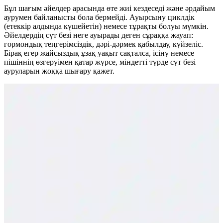
Бұл шағым әйелдер арасында өте жиі кездеседі және әрдайым
аурумен байланысты бола бермейді. Ауырсыну циклдік
(етеккір алдында күшейетін) немесе тұрақты болуы мүмкін.
Әйелдердің сүт безі неге ауырады деген сұраққа жауап:
гормондық теңгерімсіздік, дәрі-дәрмек қабылдау, күйзеліс.
Бірақ егер жайсыздық ұзақ уақыт сақталса, ісіну немесе
пішіннің өзгеруімен қатар жүрсе, міндетті түрде сүт безі
ауруларын жоққа шығару қажет.