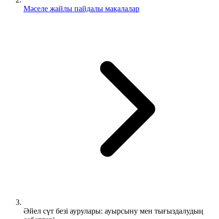
Мәселе жайлы пайдалы мақалалар
Әйел сүт безі аурулары: ауырсыну мен тығыздалудың