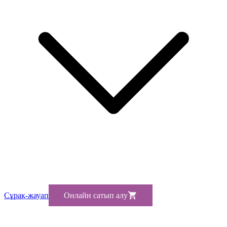
Сұрақ-жауап
Онлайн сатып алу