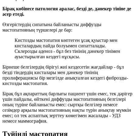
Бірақ көбінесе патология аралас, безді де, дәнекер тініне де
әсер етеді.
Өзгерістердің сипатына байланысты диффузды
мастопатияның түршелері де бар:
Кистозды мастопатия көптеген ұсақ қуыстар мен
кисталардың пайда болуымен сипатталады.
Склерозды аденоз - бұл без тінінің дәнекер тінімен
ауыстырылған кездегі нұсқасы.
Бірнеше белгілердің бірігуі жиі кездесетін жағдайлар - бұл
безді тіндердің кисталары мен дәнекер тінінің
пролиферациясы бір мезгілде анықталған кездегі фиброзды-
кистозды мастопатия.
Бірақ бұл ақпараттың барлығы пациент үшін емес, тек дәрігер
үшін пайдалы, өйткені диффузды мастопатияның белгілері
оның түріне байланысты емес: сыртқы белгілер немесе
сезімдер арқылы мастопатияның нақты түрін анықтау мүмкін
емес; ол тек аспаптық зерттеу көмегімен жасалады - УДЗ
немесе маммография.
Түйінді мастопатия