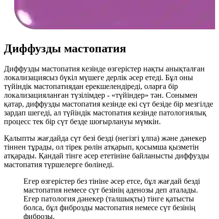
Диффузды мастопатия
Диффузды мастопатия кезінде өзгерістер нақты анықталған
локализациясыз бүкіл мүшеге дерлік әсер етеді. Бұл оны
түйіндік мастопатиядан ерекшелендіреді, оларға бір
локализацияланған түзілімдер - «түйіндер» тән. Сонымен
қатар, диффузды мастопатия кезінде екі сүт безіде бір мезгілде
зардап шегеді, ал түйіндік мастопатия кезінде патологиялық
процесс тек бір сүт безде шоғырлануы мүмкін.
Қалыпты жағдайда сүт безі безді (негізгі ұлпа) және дәнекер
тіннен тұрады, ол тірек рөлін атқарып, қосымша қызметін
атқарады. Қандай тінге әсер ететініне байланысты диффузды
мастопатия түршелерге бөлінеді.
Егер өзгерістер без тініне әсер етсе, бұл жағдай безді
мастопатия немесе сүт безінің аденозы деп аталады.
Егер патология дәнекер (талшықты) тінге қатысты
болса, бұл фиброзды мастопатия немесе сүт безінің
фиброзы.