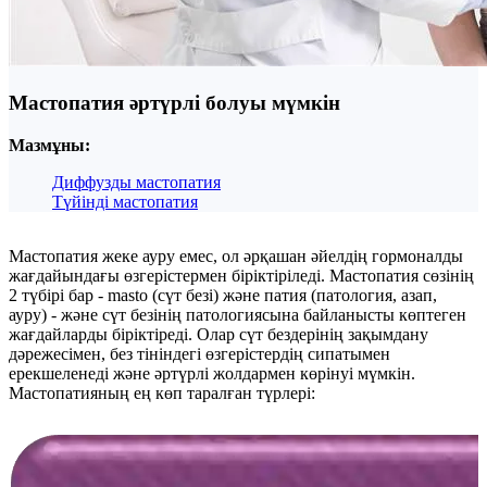
Мастопатия әртүрлі болуы мүмкін
Мазмұны:
Диффузды мастопатия
Түйінді мастопатия
Мастопатия жеке ауру емес, ол әрқашан әйелдің гормоналды
жағдайындағы өзгерістермен біріктіріледі. Мастопатия сөзінің
2 түбірі бар - masto (сүт безі) және патия (патология, азап,
ауру) - және сүт безінің патологиясына байланысты көптеген
жағдайларды біріктіреді. Олар сүт бездерінің зақымдану
дәрежесімен, без тініндегі өзгерістердің сипатымен
ерекшеленеді және әртүрлі жолдармен көрінуі мүмкін.
Мастопатияның ең көп таралған түрлері: