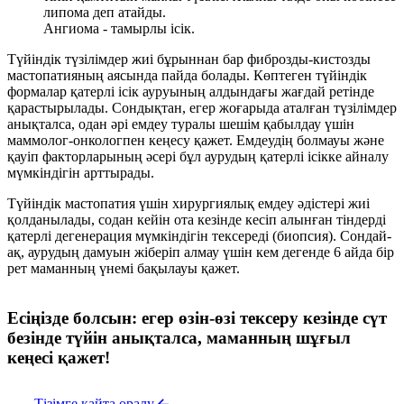
липома деп атайды.
Ангиома - тамырлы ісік.
Түйіндік түзілімдер жиі бұрыннан бар фиброзды-кистозды
мастопатияның аясында пайда болады. Көптеген түйіндік
формалар қатерлі ісік ауруының алдындағы жағдай ретінде
қарастырылады. Сондықтан, егер жоғарыда аталған түзілімдер
анықталса, одан әрі емдеу туралы шешім қабылдау үшін
маммолог-онкологпен кеңесу қажет. Емдеудің болмауы және
қауіп факторларының әсері бұл аурудың қатерлі ісікке айналу
мүмкіндігін арттырады.
Түйіндік мастопатия үшін хирургиялық емдеу әдістері жиі
қолданылады, содан кейін ота кезінде кесіп алынған тіндерді
қатерлі дегенерация мүмкіндігін тексереді (биопсия). Сондай-
ақ, аурудың дамуын жіберіп алмау үшін кем дегенде 6 айда бір
рет маманның үнемі бақылауы қажет.
Есіңізде болсын: егер өзін-өзі тексеру кезінде сүт
безінде түйін анықталса, маманның шұғыл
кеңесі қажет!
Тізімге қайта оралу