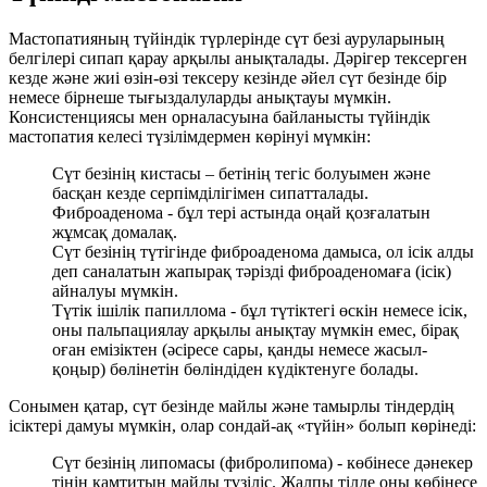
Мастопатияның түйіндік түрлерінде сүт безі ауруларының
белгілері сипап қарау арқылы анықталады. Дәрігер тексерген
кезде және жиі өзін-өзі тексеру кезінде әйел сүт безінде бір
немесе бірнеше тығыздалуларды анықтауы мүмкін.
Консистенциясы мен орналасуына байланысты түйіндік
мастопатия келесі түзілімдермен көрінуі мүмкін:
Сүт безінің кистасы – бетінің тегіс болуымен және
басқан кезде серпімділігімен сипатталады.
Фиброаденома - бұл тері астында оңай қозғалатын
жұмсақ домалақ.
Сүт безінің түтігінде фиброаденома дамыса, ол ісік алды
деп саналатын жапырақ тәрізді фиброаденомаға (ісік)
айналуы мүмкін.
Түтік ішілік папиллома - бұл түтіктегі өскін немесе ісік,
оны пальпациялау арқылы анықтау мүмкін емес, бірақ
оған емізіктен (әсіресе сары, қанды немесе жасыл-
қоңыр) бөлінетін бөліндіден күдіктенуге болады.
Сонымен қатар, сүт безінде майлы және тамырлы тіндердің
ісіктері дамуы мүмкін, олар сондай-ақ «түйін» болып көрінеді:
Сүт безінің липомасы (фибролипома) - көбінесе дәнекер
тінін қамтитын майлы түзіліс. Жалпы тілде оны көбінесе