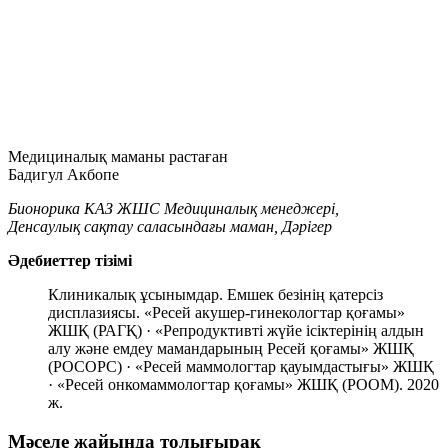
Медициналық маманы растаған
Бадигул Акбопе
Бионорика КАЗ ЖШС Медициналық менеджері,
Денсаулық сақтау саласындағы маман, Дәрігер
Әдебиеттер тізімі
Клиникалық ұсынымдар. Емшек безінің қатерсіз
дисплазиясы. «Ресей акушер-гинекологтар қоғамы»
ЖШҚ (РАГҚ) · «Репродуктивті жүйе ісіктерінің алдын
алу және емдеу мамандарының Ресей қоғамы» ЖШҚ
(РОСОРС) · «Ресей маммологтар қауымдастығы» ЖШҚ
· «Ресей онкомаммологтар қоғамы» ЖШҚ (РООМ). 2020
ж.
Мәселе жайында толығырақ