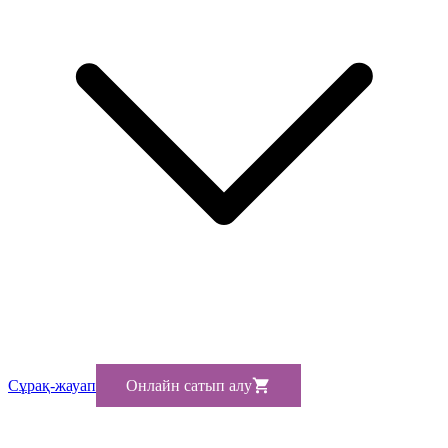
Сұрақ-жауап
Онлайн сатып алу